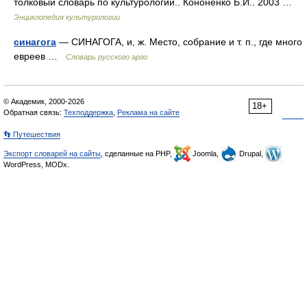
толковый словарь по культурологии.. Кононенко Б.И.. 2003 …
Энциклопедия культурологии
синагога
— СИНАГОГА, и, ж. Место, собрание и т. п., где много
евреев …
Словарь русского арго
© Академик, 2000-2026
18+
Обратная связь:
Техподдержка
,
Реклама на сайте
👣 Путешествия
Экспорт словарей на сайты
, сделанные на PHP,
Joomla,
Drupal,
WordPress, MODx.