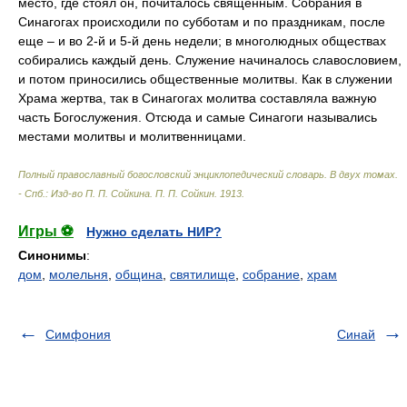
место, где стоял он, почиталось священным. Собрания в
Синагогах происходили по субботам и по праздникам, после
еще – и во 2-й и 5-й день недели; в многолюдных обществах
собирались каждый день. Служение начиналось славословием,
и потом приносились общественные молитвы. Как в служении
Храма жертва, так в Синагогах молитва составляла важную
часть Богослужения. Отсюда и самые Синагоги назывались
местами молитвы и молитвенницами.
Полный православный богословский энциклопедический словарь. В двух томах.
- Спб.: Изд-во П. П. Сойкина
.
П. П. Сойкин
.
1913
.
Игры ⚽
Нужно сделать НИР?
Синонимы
:
дом
,
молельня
,
община
,
святилище
,
собрание
,
храм
Симфония
Синай