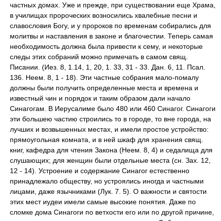
частных домах. Уже и прежде, при существовании еще Храма,
в училищах пророческих возносились хвалебные песни и
славословия Богу, и у пророков по временам собирались для
молитвы и наставления в законе и благочестии. Теперь самая
необходимость должна была привести к сему, и некоторые
следы этих собраний можно примечать в самом свящ.
Писании. (Иез. 8, 1.14, 1, 20, 1. 33, 31 - 33. Дан. 6, 11. Псал.
136. Неем. 8, 1 - 18). Эти частные собрания мало-помалу
должны были получить определенные места и времена и
известный чин и порядок и таким образом дали начало
Синагогам. В Иерусалиме было 480 или 460 Синагог. Синагоги
эти большею частию строились то в городе, то вне города, на
лучших и возвышенных местах, и имели простое устройство:
прямоугольная комната, и в ней шкаф для хранения свящ.
книг, кафедра для чтения Закона (Неем. 8, 4) и седалища для
слушающих; для женщин были отдельные места (сн. Зах. 12,
12 - 14). Устроение и содержание Синагог естественно
принадлежало обществу, но устроялись иногда и частными
лицами, даже язычниками (Лук. 7. 5). О важности и святости
этих мест иудеи имели самые высокие понятия. Даже по
сломке дома Синагоги по ветхости его или по другой причине,