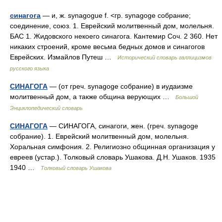
синагога
— и, ж. synagogue f. <гр. synagoge собрание;
соединение, союз. 1. Еврейский молитвенный дом, молельня.
БАС 1. Жидовского некоего синагога. Кантемир Соч. 2 360. Нет
никаких строений, кроме весьма бедных домов и синагогов
Еврейских. Измайлов Путеш …
Исторический словарь галлицизмов
русского языка
СИНАГОГА
— (от греч. synagoge собрание) в иудаизме
молитвенный дом, а также община верующих …
Большой
Энциклопедический словарь
СИНАГОГА
— СИНАГОГА, синагоги, жен. (греч. synagoge
собрание). 1. Еврейский молитвенный дом, молельня.
Хоральная симфония. 2. Религиозно общинная организация у
евреев (устар.). Толковый словарь Ушакова. Д.Н. Ушаков. 1935
1940 …
Толковый словарь Ушакова