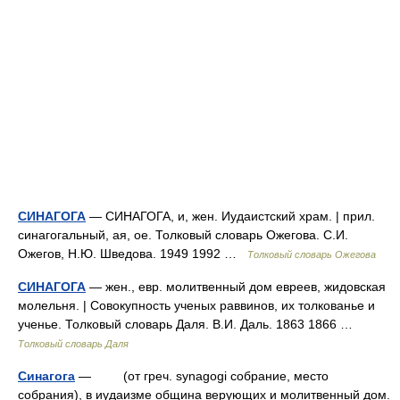
СИНАГОГА
— СИНАГОГА, и, жен. Иудаистский храм. | прил.
синагогальный, ая, ое. Толковый словарь Ожегова. С.И.
Ожегов, Н.Ю. Шведова. 1949 1992 …
Толковый словарь Ожегова
СИНАГОГА
— жен., евр. молитвенный дом евреев, жидовская
молельня. | Совокупность ученых раввинов, их толкованье и
ученье. Толковый словарь Даля. В.И. Даль. 1863 1866 …
Толковый словарь Даля
Синагога
— (от греч. synagogi собрание, место
собрания), в иудаизме община верующих и молитвенный дом.