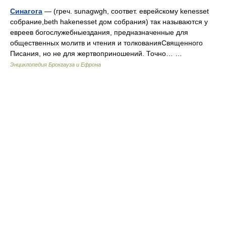
Синагога
— (греч. sunagwgh, соответ. еврейскому kenesset
собрание,beth hakenesset дом собрания) так называются у
евреев богослужебныездания, предназначенные для
общественных молитв и чтения и толкованияСвященного
Писания, но не для жертвоприношений. Точно… …
Энциклопедия Брокгауза и Ефрона